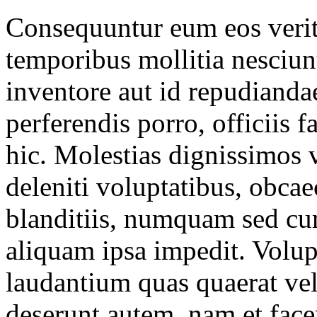
Consequuntur eum eos verita
temporibus mollitia nesciunt
inventore aut id repudiandae
perferendis porro, officiis
hic. Molestias dignissimos 
deleniti voluptatibus, obcae
blanditiis, numquam sed cu
aliquam ipsa impedit. Volup
laudantium quas quaerat vel
deserunt autem, nam et fac